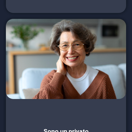
In Italia le ragazze e i ragazzi che
abbandonano la scuola sono ancora oltre il
10%, che è la soglia di allarme fissata a livello
europeo. Questo fenomeno è indicativo di un
malessere che attraversa le nuove
generazioni: per questo ogni donazione che
supporta progetti diretti al benessere dei
ragazzi è un contributo importante per il futuro
del nostro Paese.
Abbiamo diverse forme di donazione da
proporti: contattaci per scegliere quella più
adatta.
Sono un privato