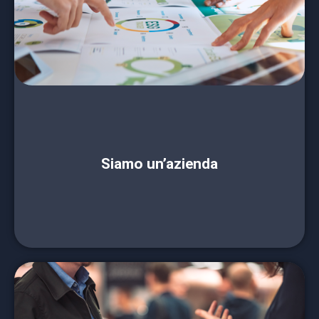
italiana. Abbiamo l’obiettivo di lanciare dei
progetti innovativi e l’aspirazione che possano
diventare casi di studio in ambito europeo. La
tua azienda può trainare questo rilancio e
consolidare il dialogo virtuoso tra privato e
pubblico.
Abbiamo diverse formule da proporti:
contattaci per scegliere quella più adatta.
Siamo un’azienda
CONTATTACI
Sostenere la Fondazione per la scuola italiana