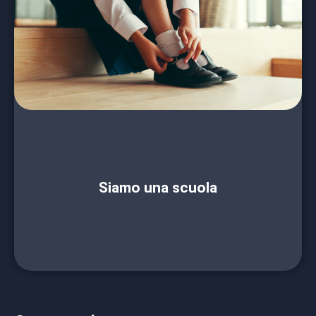
sostegno dedicato al miglioramento della
qualità dell’istruzione pubblica. Anche la tua
scuola può contribuire segnalando i propri
bisogni, come interventi infrastrutturali,
formazione per i docenti o nuovi progetti
didattici, e presentando iniziative virtuose che
necessitano di supporto.
Contattaci per diventare protagonista del
cambiamento e ispirare altre realtà.
Siamo una scuola
CONTATTACI