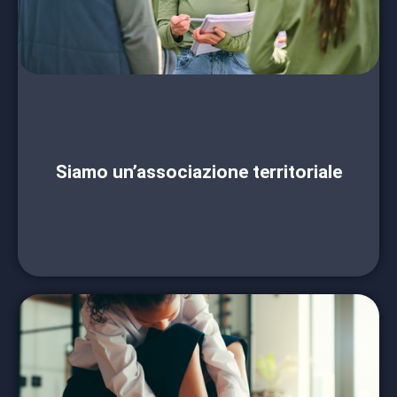
italiana significa dare vita a progetti con un
impatto concreto sulla realtà in cui operi: puoi
proporre iniziative educative da valutare
insieme.
Contattaci per proporci il tuo contributo o una
tua idea.
Siamo un’associazione territoriale
CONTATTACI
Collaborare con Fondazione per la scuola
italiana significa accedere a un network di